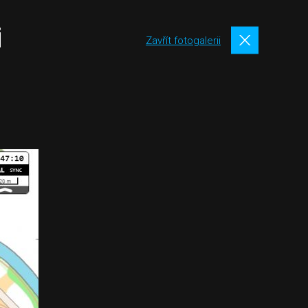
i
Zavřít fotogalerii