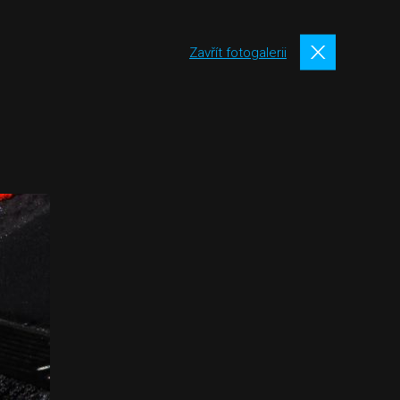
Zavřít fotogalerii