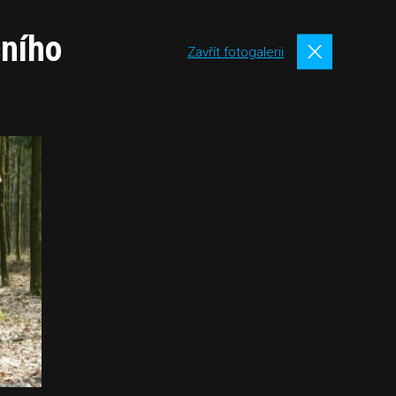
čního
Zavřít fotogalerii