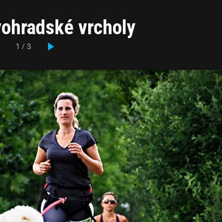
vohradské vrcholy
1 / 3