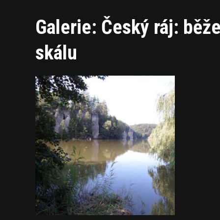
Galerie: Český ráj: běž
skálu