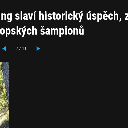
ng slaví historický úspěch, 
vropských šampionů
7 / 11