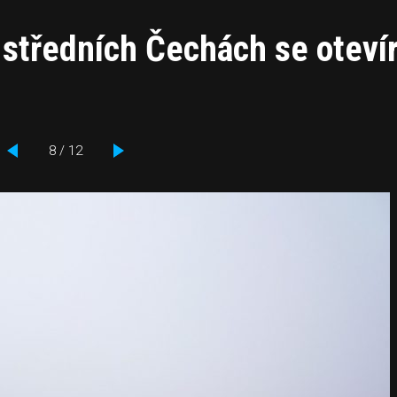
středních Čechách se otevír
8 / 12