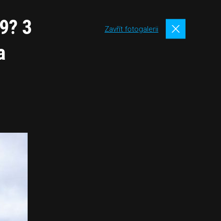
9? 3
Zavřít fotogalerii
a