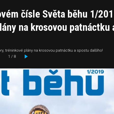
novém čísle Světa běhu 1/201
plány na krosovou patnáctku 
y, tréninkové plány na krosovou patnáctku a spostu dalšího!
1 / 8