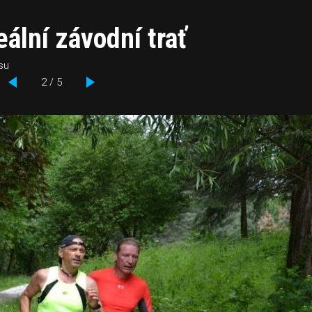
eální závodní trať
su
2 / 5