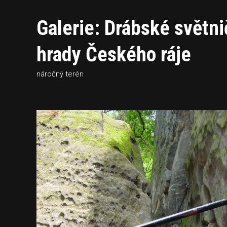
Galerie: Drábské světn
hrady Českého ráje
náročný terén