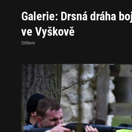
Galerie: Drsná dráha b
ve Vyškově
Střílení