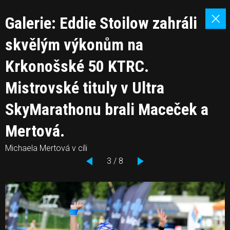
Galerie: Eddie Stoilow zahráli
skvělým výkonům na
Krkonošské 50 KTRC.
Mistrovské tituly v Ultra
SkyMarathonu brali Maceček a
Mertová.
Michaela Mertová v cíli
3 / 8