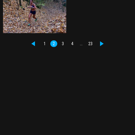
1
2
3
4
…
23
PŘEDCHOZÍ
DALŠÍ