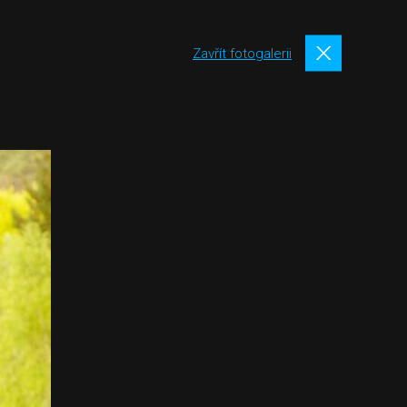
Zavřít fotogalerii