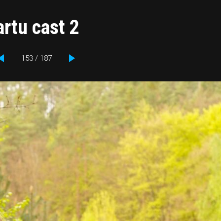
rtu cast 2
153 / 187