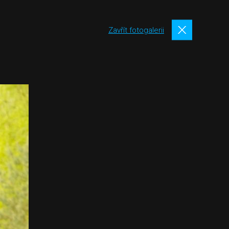
Zavřít fotogalerii