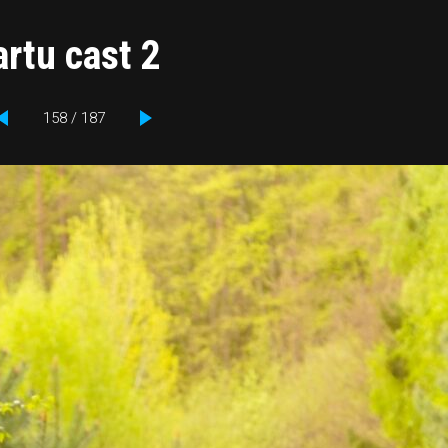
rtu cast 2
158 / 187