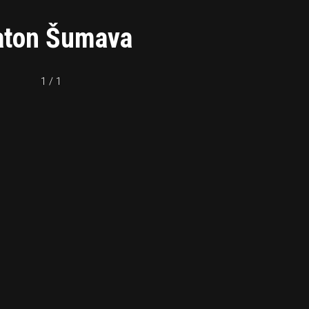
raton Šumava
1 / 1