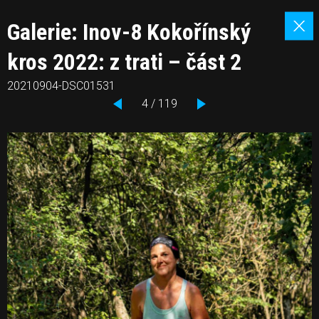
Galerie: Inov-8 Kokořínský
kros 2022: z trati – část 2
20210904-DSC01531
4 / 119