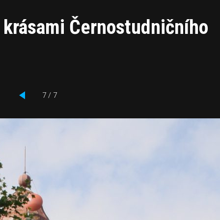
a krásami Černostudničního
7 / 7