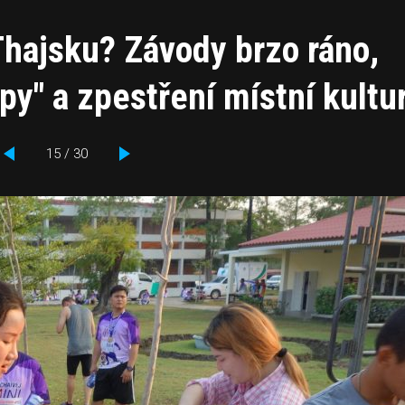
Thajsku? Závody brzo ráno,
opy" a zpestření místní kultu
15 / 30