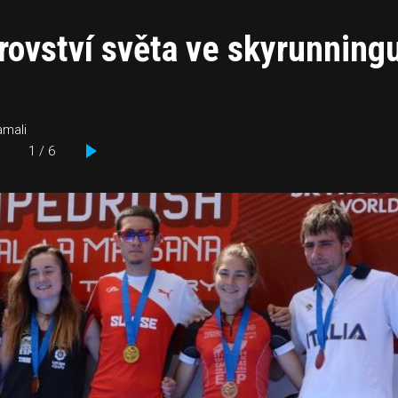
rovství světa ve skyrunning
amali
1 / 6