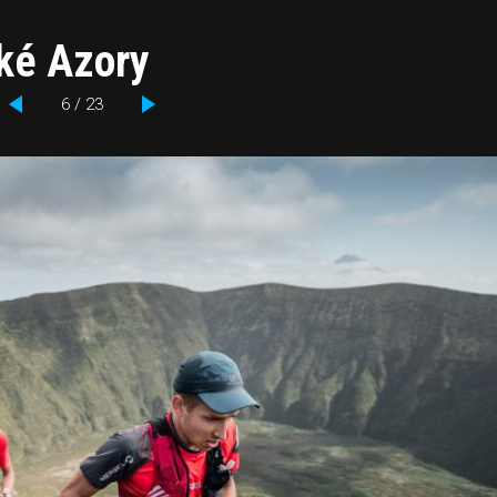
žké Azory
6 / 23