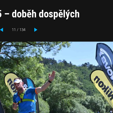
5 – doběh dospělých
11 / 134