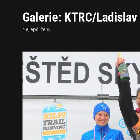
Galerie: KTRC/Ladisla
Nejlepší ženy