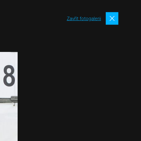
Zavřít fotogalerii