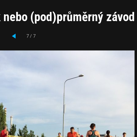
nk nebo (pod)průměrný závod
7 / 7