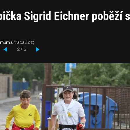
ička Sigrid Eichner poběží 
:mum.ultracau.cz)
2 / 6