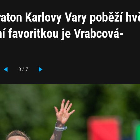
raton Karlovy Vary poběží h
ní favoritkou je Vrabcová-
3 / 7