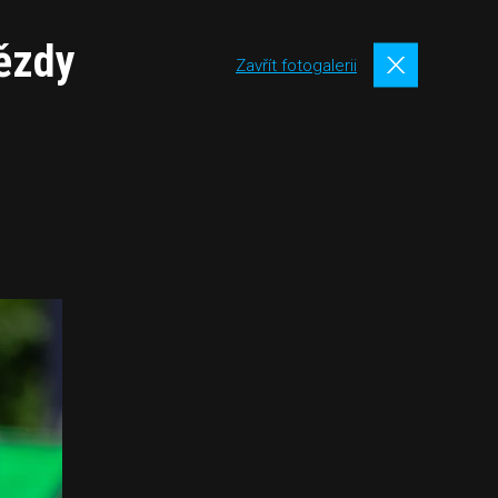
vězdy
Zavřít fotogalerii