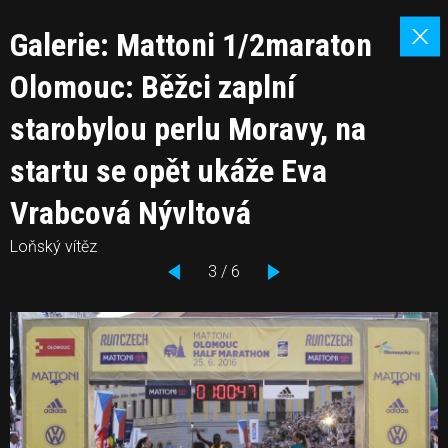
Galerie: Mattoni 1/2maraton
Olomouc: Běžci zaplní
starobylou perlu Moravy, na
startu se opět ukáže Eva
Vrabcová Nývltová
Loňský vítěz
3 / 6