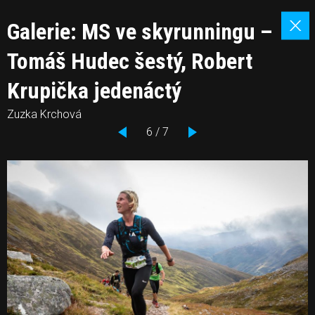
Galerie: MS ve skyrunningu –
Tomáš Hudec šestý, Robert
Krupička jedenáctý
Zuzka Krchová
6 / 7