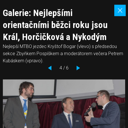
Galerie: Nejlepšími
orientačními běžci roku jsou
Král, Horčičková a Nykodým
Nejlepší MTBO jezdec Kryštof Bogar (vlevo) s předsedou
sekce Zbyňkem Pospíškem a moderátorem večera Petrem
Kubáskem (vpravo).
4 / 6