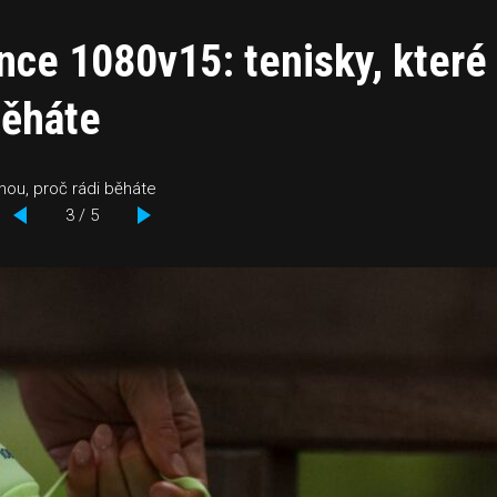
nce 1080v15: tenisky, které
běháte
ou, proč rádi běháte
3 / 5