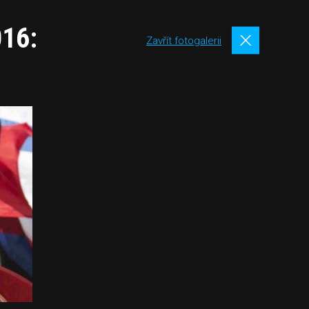
016:
Zavřít fotogalerii