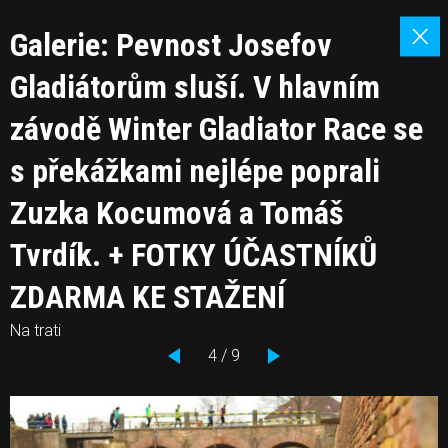
Galerie: Pevnost Josefov
Gladiátorům sluší. V hlavním
závodě Winter Gladiator Race se
s překážkami nejlépe poprali
Zuzka Kocumová a Tomáš
Tvrdík. + FOTKY ÚČASTNÍKŮ
ZDARMA KE STAŽENÍ
Na trati
4 / 9