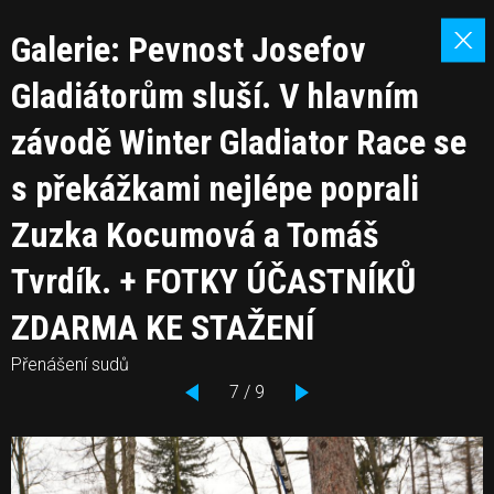
Galerie: Pevnost Josefov
Gladiátorům sluší. V hlavním
závodě Winter Gladiator Race se
s překážkami nejlépe poprali
Zuzka Kocumová a Tomáš
Tvrdík. + FOTKY ÚČASTNÍKŮ
ZDARMA KE STAŽENÍ
Přenášení sudů
7 / 9