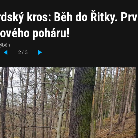
dský kros: Běh do Řitky. Prv
sového poháru!
 výběh
2 / 3