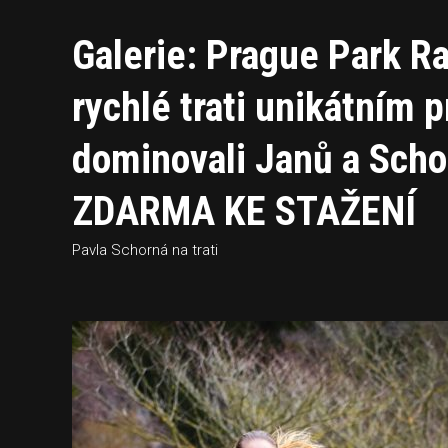
Galerie: Prague Park R
rychlé trati unikátním
dominovali Janů a Sc
ZDARMA KE STAŽENÍ
Pavla Schorná na trati