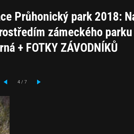
ace Průhonický park 2018: N
 prostředím zámeckého parku
horná + FOTKY ZÁVODNÍKŮ
4 / 7