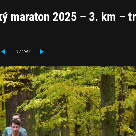
ý maraton 2025 – 3. km – t
9 / 289