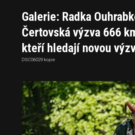
Galerie: Radka Ouhrab
Čertovská výzva 666 km:
kteří hledají novou výz
DSC06029 kopie