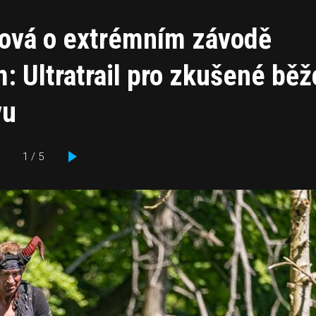
ková o extrémním závodě
 Ultratrail pro zkušené běž
vu
1 / 5