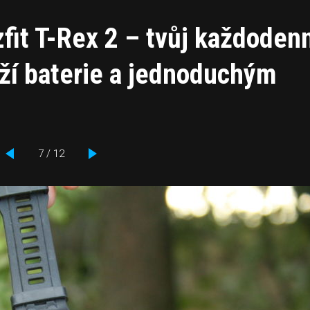
fit T-Rex 2 – tvůj každoden
rží baterie a jednoduchým
7 / 12