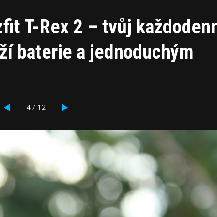
fit T-Rex 2 – tvůj každoden
rží baterie a jednoduchým
4 / 12