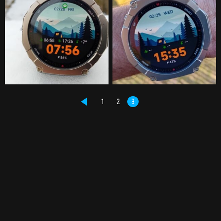
1
2
3
PŘEDCHOZÍ