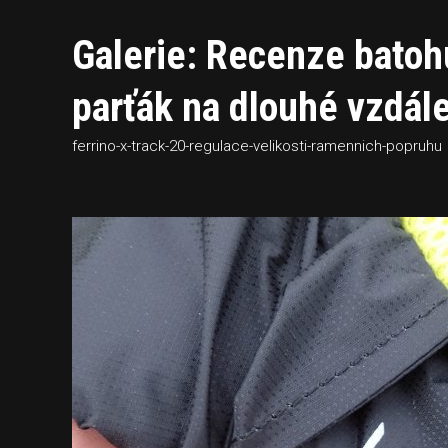
Galerie: Recenze batoh
parťák na dlouhé vzdál
ferrino-x-track-20-regulace-velikosti-ramennich-popruhu