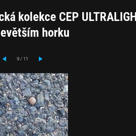
ecká kolekce CEP ULTRALIG
bevětším horku
9 / 11