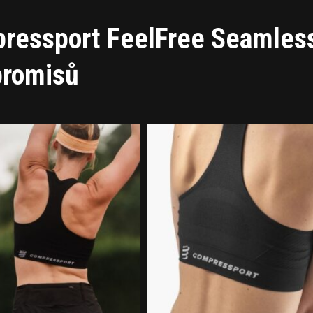
pressport FeelFree Seamles
promisů