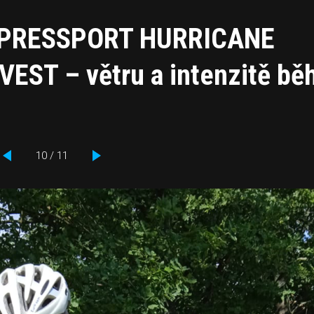
OMPRESSPORT HURRICANE
ST – větru a intenzitě bě
10 / 11