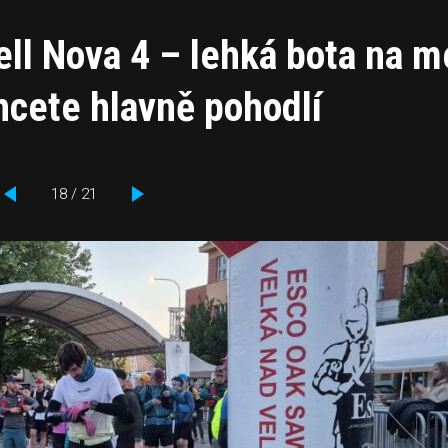
ell Nova 4 – lehká bota na 
chcete hlavně pohodlí
18 / 21