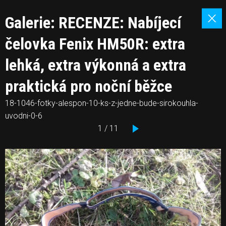
Galerie: RECENZE: Nabíjecí
čelovka Fenix HM50R: extra
lehká, extra výkonná a extra
praktická pro noční běžce
18-1046-fotky-alespon-10-ks-z-jedne-bude-sirokouhla-
uvodni-0-6
1 / 11