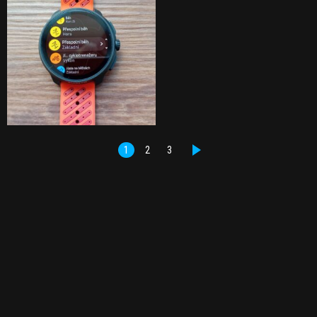
1
2
3
DALŠÍ