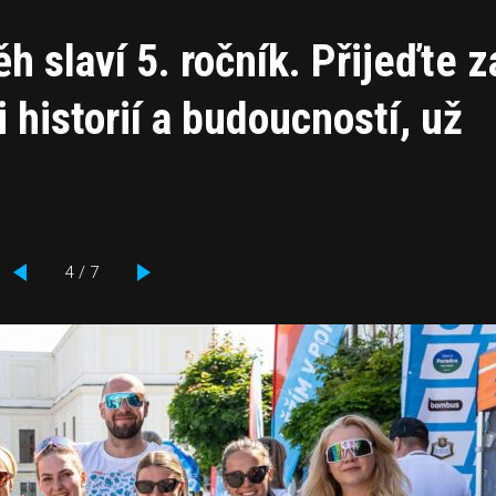
h slaví 5. ročník. Přijeďte z
 historií a budoucností, už
4 / 7