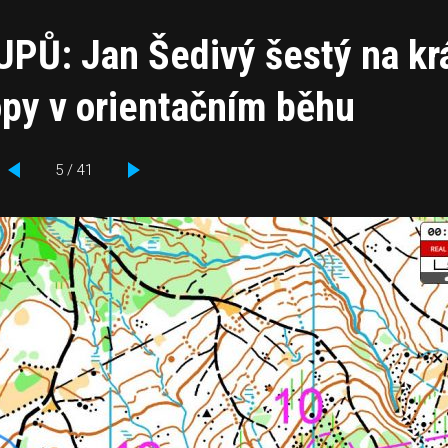
PŮ: Jan Šedivý šestý na kr
ropy v orientačním běhu
5 / 41