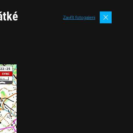
átké
Zavřít fotogalerii