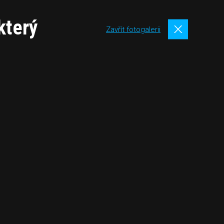
který
Zavřít fotogalerii