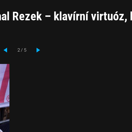
al Rezek – klavírní virtuóz, 
2 / 5